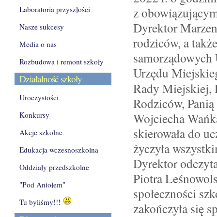
Laboratoria przyszłości
z obowiązujący
Dyrektor Marzena
Nasze sukcesy
rodziców, a takż
Media o nas
samorządowych U
Rozbudowa i remont szkoły
Urzędu Miejskie
Działalność szkoły
Rady Miejskiej,
Uroczystości
Rodziców, Panią
Konkursy
Wojciecha Wańka
skierowała do uc
Akcje szkolne
życzyła wszystki
Edukacja wczesnoszkolna
Dyrektor odczyta
Oddziały przedszkolne
Piotra Leśnowols
"Pod Aniołem"
społeczności szk
Tu byliśmy!!!
zakończyła się 