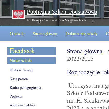
P
ubliczna Szkoła Podstawowa
im. Henryka Sienkiewicza w Myśliszewicach
O szkole
Strona główna
Dokumenty szkoły
G
Facebook
Strona główna
2022/2023
Nasza szkoła
Rozpoczęcie ro
Historia Szkoły
Nasz patron
Uroczysta inaug
Kadra pedagogiczna
Szkole Podstawo
Projekty
im. H. Sienkiewi
Aktywna Tablica
2022 r. o godzin