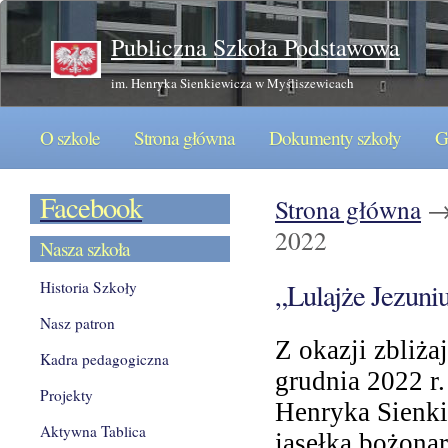
P
ubliczna Szkoła Podstawowa
im. Henryka Sienkiewicza w Myśliszewicach
O szkole
Strona główna
Dokumenty szkoły
G
Facebook
Strona główna
2022
Nasza szkoła
„Lulajże Jezuni
Historia Szkoły
Nasz patron
Z okazji zbliż
Kadra pedagogiczna
grudnia 2022 r
Projekty
Henryka Sienki
Aktywna Tablica
jasełka bożonar