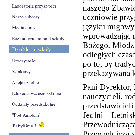
Laboratoria przyszłości
naszego Zbawic
uczniowie przy
Nasze sukcesy
języku migowym,
Media o nas
wprowadzając n
Rozbudowa i remont szkoły
Bożego. Młodzi
Działalność szkoły
odległych czas
Uroczystości
po to, by trad
Konkursy
przekazywana 
Akcje szkolne
Pani Dyrektor,
Edukacja wczesnoszkolna
nauczycieli, ro
Oddziały przedszkolne
przedstawiciel
Jedlni – Letni
"Pod Aniołem"
Przewodniczącą
Tu byliśmy!!!
Przewodnicząc