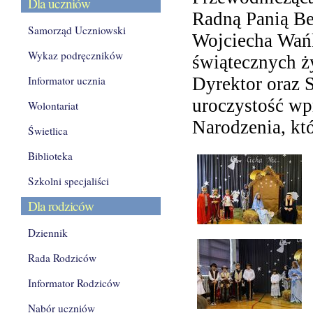
Dla uczniów
Radną Panią Be
Samorząd Uczniowski
Wojciecha Wańk
Wykaz podręczników
świątecznych ży
Informator ucznia
Dyrektor oraz 
uroczystość wp
Wolontariat
Narodzenia, kt
Świetlica
Biblioteka
Szkolni specjaliści
Dla rodziców
Dziennik
Rada Rodziców
Informator Rodziców
Nabór uczniów